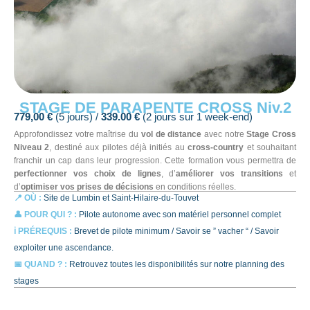
STAGE DE PARAPENTE CROSS Niv.2
779,00 €
(5 jours) /
339.00 €
(2 jours sur 1 week-end)
Approfondissez votre maîtrise du
vol de distance
avec notre
Stage Cross
Niveau 2
, destiné aux pilotes déjà initiés au
cross-country
et souhaitant
franchir un cap dans leur progression. Cette formation vous permettra de
perfectionner vos choix de lignes
, d’
améliorer vos transitions
et
d’
optimiser vos prises de décisions
en conditions réelles.
📍 OÙ :
Site de Lumbin et Saint-Hilaire-du-Touvet
👤 POUR QUI ? :
Pilote autonome avec son matériel personnel complet
ℹ️ PRÉREQUIS :
Brevet de pilote minimum / Savoir se ” vacher “ / Savoir
exploiter une ascendance.
📅 QUAND ? :
Retrouvez toutes les disponibilités sur notre planning des
stages