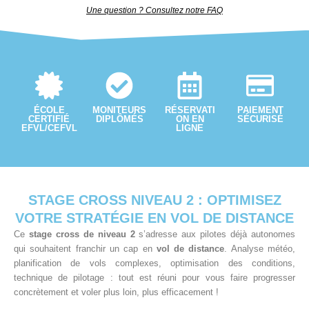
Une question ? Consultez notre FAQ
ÉCOLE
MONITEURS
RÉSERVATI
PAIEMENT
CERTIFIÉ
DIPLÔMÉS
ON EN
SÉCURISÉ
EFVL/CEFVL
LIGNE
STAGE CROSS NIVEAU 2 : OPTIMISEZ
VOTRE STRATÉGIE EN VOL DE DISTANCE
Ce
stage cross de niveau 2
s’adresse aux pilotes déjà autonomes
qui souhaitent franchir un cap en
vol de distance
. Analyse météo,
planification de vols complexes, optimisation des conditions,
technique de pilotage : tout est réuni pour vous faire progresser
concrètement et voler plus loin, plus efficacement !