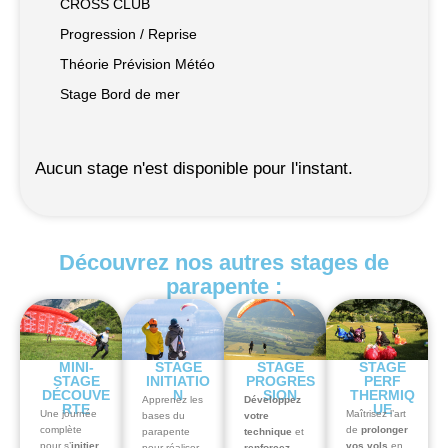
CROSS CLUB
Progression / Reprise
Théorie Prévision Météo
Stage Bord de mer
Aucun stage n'est disponible pour l'instant.
Découvrez nos autres stages de
parapente :
MINI-
STAGE
STAGE
STAGE
STAGE
INITIATIO
PROGRES
PERF
DÉCOUVE
N
SION
THERMIQ
Apprenez les
Développez
RTE
UE
Une journée
Maîtrisez l’art
bases du
votre
complète
de
prolonger
parapente
technique
et
pour s’
initier
vos vols
en
pour réaliser
renforcez