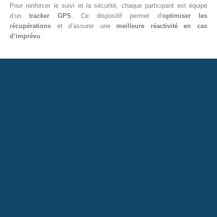
Pour renforcer le suivi et la sécurité, chaque participant est équipé
d’un
tracker GPS
. Ce dispositif permet d’
optimiser les
récupérations
et d’assurer une
meilleure réactivité en cas
d’imprévu
.