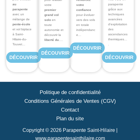
au
parapente
votre
votre
parapente
grâce aux
premier
confiance
avec un
techniques
grand vol
pour évoluer
mélange de
avancées
solo
en
vers des vols
pente-école
d’exploitation
toute
en totale
et vol biplace
des
autonomie et
indépendanc
à Saint-
ascendances
découvrir la
e…
Hilaire-du-
thermiques…
liberté du
….
Touvet…
.
DÉCOUVRIR
DÉCOUVRIR
DÉCOUVRIR
DÉCOUVRIR
Politique de confidentialité
Conditions Générales de Ventes (CGV)
Contact
Plan du site
Copyright © 2026 Parapente Saint-Hilaire |
www.parapentesainthilaire.com