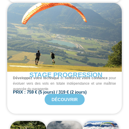
STAGE PROGRESSION
Développez votre technique
et
renforcez votre confiance
pour
évoluer vers des vols en totale indépendance et une maîtrise
avancée du parapente.
PRIX : 759 € (5 jours) / 319 € (2 jours)
DÉCOUVRIR