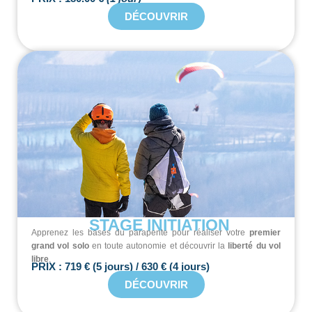
DÉCOUVRIR
STAGE INITIATION
Apprenez les bases du parapente pour réaliser votre
premier
grand vol solo
en toute autonomie et découvrir la
liberté du vol
libre
.
PRIX : 719 € (5 jours) / 630 € (4 jours)
DÉCOUVRIR