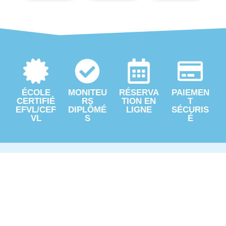
ÉCOLE
MONITEU
RÉSERVA
PAIEMEN
CERTIFIÉ
RS
TION EN
T
EFVL/CEF
DIPLÔMÉ
LIGNE
SÉCURIS
VL
S
É
ÉCOLE DE PARAPENTE
SAINT-HILAIRE : FORMATION
COMPLÈTE DU DÉBUTANT
AU PILOTE EXPERT