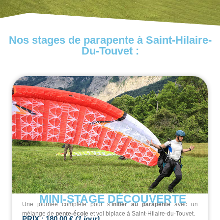
Nos stages de parapente à Saint-Hilaire-
Du-Touvet :
MINI-STAGE DÉCOUVERTE
Une journée complète pour s’
initier au parapente
avec un
mélange de
pente-école
et vol biplace à Saint-Hilaire-du-Touvet.
PRIX :
180.00 €
(1 jour)