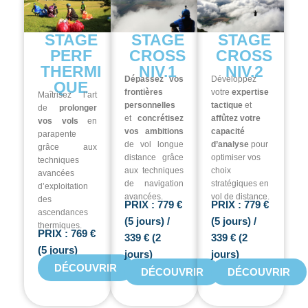
STAGE
STAGE
STAGE
PERF
CROSS
CROSS
THERMI
NIV.1
NIV.2
Dépassez vos
Développez
QUE
frontières
votre
expertise
Maîtrisez l’art
personnelles
tactique
et
de
prolonger
et
concrétisez
affûtez votre
vos vols
en
vos ambitions
capacité
parapente
de vol longue
d’analyse
pour
grâce aux
distance grâce
optimiser vos
techniques
aux techniques
choix
avancées
de navigation
stratégiques en
d’exploitation
avancées.
vol de distance.
des
PRIX : 779 €
PRIX : 779 €
ascendances
(5 jours) /
(5 jours) /
thermiques.
PRIX : 769 €
339 € (2
339 € (2
(5 jours)
jours)
jours)
DÉCOUVRIR
DÉCOUVRIR
DÉCOUVRIR