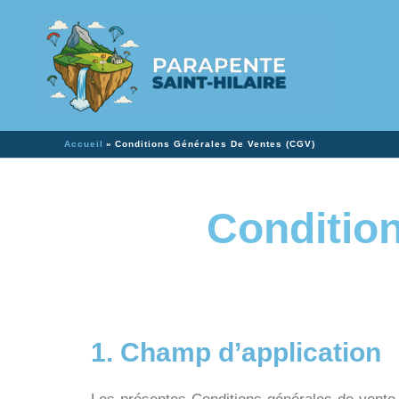
Aller
au
Para
contenu
Accueil
Conditions Générales De Ventes (CGV)
Conditio
1. Champ d’application