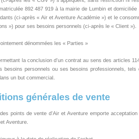
(ci-après les « CGV ») s’appliquent, sans restriction ni ré
mmatriculée 892 487 919 à la mairie de Lumbin et domicili
nts (ci-après « Air et Aventure Académie ») et le consomm
ons ») pour ses besoins personnels (ci-après le « Client »).
njointement dénommées les « Parties »
ermettant la conclusion d’un contrat au sens des articles 11
 besoins personnels ou ses besoins professionnels, tels q
dans un but commercial.
itions générales de vente
 des points de vente d’Air et Aventure emporte acceptation
 et Aventure.