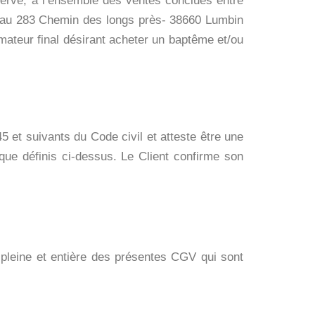
serve, à l’ensemble des ventes conclues entre
ée au 283 Chemin des longs près- 38660 Lumbin
ateur final désirant acheter un baptême et/ou
45 et suivants du Code civil et atteste être une
ue définis ci-dessus. Le Client confirme son
 pleine et entière des présentes CGV qui sont