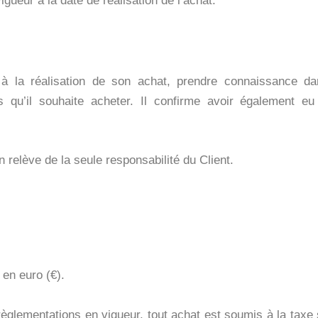
gueur à la date de réalisation de l’achat.
 à la réalisation de son achat, prendre connaissance da
s qu’il souhaite acheter. Il confirme avoir également eu
n relève de la seule responsabilité du Client.
 en euro (€).
glementations en vigueur, tout achat est soumis à la taxe su